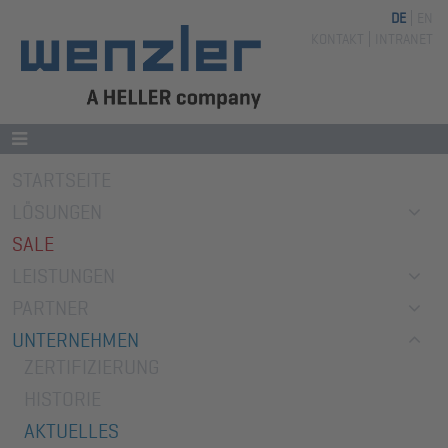
DE
EN
Navigation
KONTAKT
INTRANET
überspringen
Navigation
STARTSEITE
überspringen
LÖSUNGEN
SALE
LEISTUNGEN
PARTNER
UNTERNEHMEN
ZERTIFIZIERUNG
HISTORIE
AKTUELLES