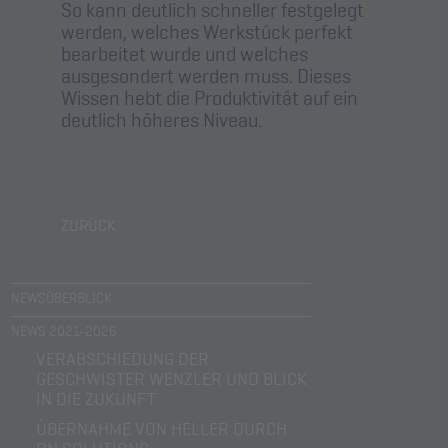
So kann deutlich schneller festgelegt
werden, welches Werkstück perfekt
bearbeitet wurde und welches
ausgesondert werden muss. Dieses
Wissen hebt die Produktivität auf ein
deutlich höheres Niveau.
ZURÜCK
NEWSÜBERBLICK
NEWS 2021-2026
VERABSCHIEDUNG DER
GESCHWISTER WENZLER UND BLICK
IN DIE ZUKUNFT
ÜBERNAHME VON HELLER DURCH