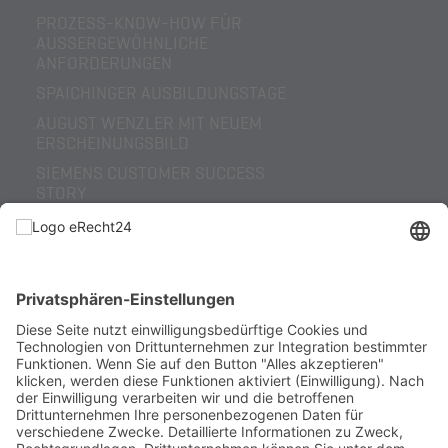
PROZESS-KNOW-HOW FÜR
AUSSERGEWÖHNLICHE A
NFORDERUNGEN
SPAICHINGER AUSBILDUNGSTAGE
AUGUST WENZLER MIT NEUEM
ERSCHEINUNGSBILD
SIEMENS CUSTOMER SUCCESS
STORY
AUGUST WENZLER – VOM
REGIONALEN
SONDERMASCHINENBAUER ZUM
GLOBALEN LÖSUNGSANBIETER
HELLER OPEN HOUSE 2022 REVIEW
ERHÖHTE PROZESSSICHERHEIT
DURCH SENSORIK
KOOPERATION RÖMHELD
NEWS 2016-2020