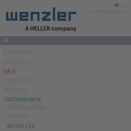
DE
EN
Navigation
KONTAKT
INTRANET
überspringen
Navigation
STARTSEITE
überspringen
LÖSUNGEN
SALE
LEISTUNGEN
PARTNER
UNTERNEHMEN
ZERTIFIZIERUNG
HISTORIE
AKTUELLES