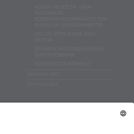
AUGUST WENZLER – VOM
REGIONALEN
SONDERMASCHINENBAUER ZUM
GLOBALEN LÖSUNGSANBIETER
HELLER OPEN HOUSE 2022
REVIEW
ERHÖHTE PROZESSSICHERHEIT
DURCH SENSORIK
KOOPERATION RÖMHELD
NEWS 2016-2020
NEWS 2011-2015