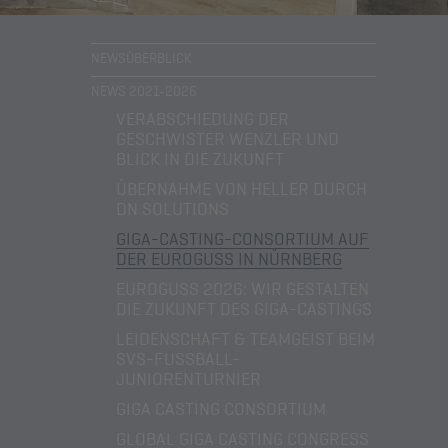
NEWSÜBERBLICK
NEWS 2021-2026
VERABSCHIEDUNG DER
GESCHWISTER WENZLER UND
BLICK IN DIE ZUKUNFT
ÜBERNAHME VON HELLER DURCH
DN SOLUTIONS
GIGA-CASTING-CONSORTIUM AUF
DER EUROGUSS IN NÜRNBERG
EUROGUSS 2026: WIR GESTALTEN
DIE ZUKUNFT DES GIGA-CASTINGS
LEIDENSCHAFT & TEAMGEIST BEIM
SVS-FUSSBALL-J
UNIORENTURNIER
GIGA CASTING CONSORTIUM
GLOBAL GIGA CASTING CONGRESS