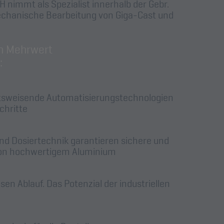
nimmt als Spezialist innerhalb der Gebr.
echanische Bearbeitung von Giga-Cast und
n Mehrwert
:
tsweisende Automatisierungstechnologien
chritte
d Dosiertechnik garantieren sichere und
g von hochwertigem Aluminium
n Ablauf. Das Potenzial der industriellen