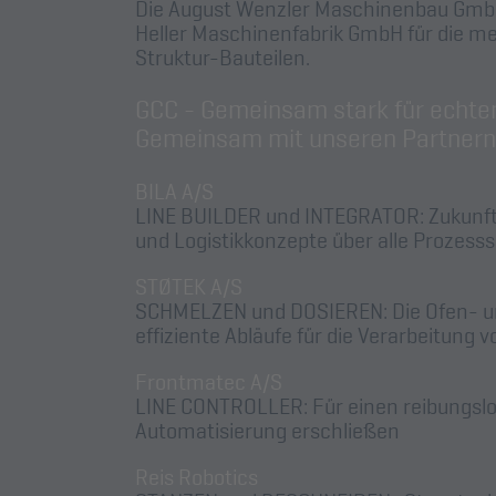
Die August Wenzler Maschinenbau GmbH 
Heller Maschinenfabrik GmbH für die m
Struktur-Bauteilen.
GCC - Gemeinsam stark für echte
Gemeinsam mit unseren Partnern
BILA A/S
LINE BUILDER und INTEGRATOR: Zukunf
und Logistikkonzepte über alle Prozesss
STØTEK A/S
SCHMELZEN und DOSIEREN: Die Ofen- un
effiziente Abläufe für die Verarbeitun
Frontmatec A/S
LINE CONTROLLER: Für einen reibungslose
Automatisierung erschließen
Reis Robotics