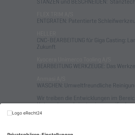
STANZEN und BESCHNEIDEN: Stanztechno
FLEX TRIM A/S
ENTGRATEN: Patentierte Schleifwerkzeug
HELLER
CNC-BEARBEITUNG für Giga Casting: Langj
Zukunft
Kyocera Unimerco Tooling A/S
BEARBEITUNG WERKZEUGE: Das Werkzeug
Anmasi A/S
WASCHEN: Umweltfreundliche Reinigungs
Wir treiben die Entwicklungen im Bereic
Unternehmen bringt seine spezifische
Werkzeugtechnologie bis hin zu Robotik 
Beitrag zu einer Gesamtlösung, die un
Wettbewerbsvorteil bietet.