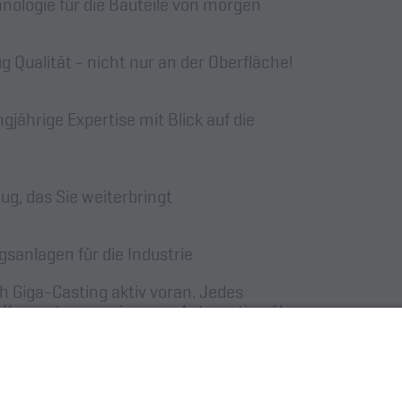
logie für die Bauteile von morgen
 Qualität - nicht nur an der Oberfläche!
ährige Expertise mit Blick auf die
, das Sie weiterbringt
anlagen für die Industrie
h Giga-Casting aktiv voran. Jedes
n Kompetenzen ein – von Automation über
und Peripherie – und leistet so einen
seren Kunden einen entscheidenden