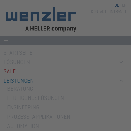
DE
EN
Navigation
KONTAKT
INTRANET
überspringen
Navigation
STARTSEITE
überspringen
LÖSUNGEN
SALE
LEISTUNGEN
BERATUNG
FERTIGUNGSLÖSUNGEN
ENGINEERING
PROZESS-APPLIKATIONEN
AUTOMATION