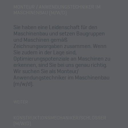
MONTEUR / ANWENDUNGSTECHNIKER IM
MASCHINENBAU (M/W/D)
Sie haben eine Leidenschaft für den
Maschinenbau und setzen Baugruppen
und Maschinen gemäß
Zeichnungsvorgaben zusammen. Wenn
Sie zudem in der Lage sind,
Optimierungspotenziale an Maschinen zu
erkennen, sind Sie bei uns genau richtig.
Wir suchen Sie als Monteur/
Anwendungstechniker im Maschinenbau
(m/w/d).
MONTEUR
WEITER
/
ANWENDUNGSTECHNIKER
IM
KONSTRUKTIONSMECHANIKER/SCHLOSSER
MASCHINENBAU
(M/W/D)
(M/W/D)