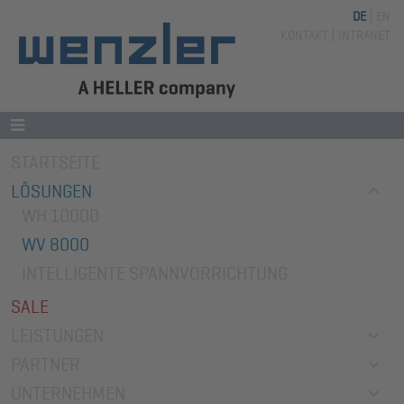
DE
EN
Navigation
KONTAKT
INTRANET
überspringen
Navigation
STARTSEITE
überspringen
LÖSUNGEN
WH 10000
WV 8000
INTELLIGENTE SPANNVORRICHTUNG
SALE
LEISTUNGEN
PARTNER
UNTERNEHMEN