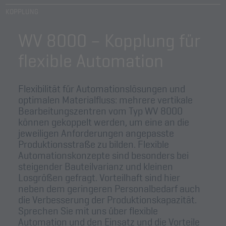
zu Ihren Aktivitäten sammeln. Bitte
KOPPLUNG
lesen Sie die Details durch und
stimmen Sie der Nutzung des Service
zu, um dieses Video anzusehen.
WV 8000 – Kopplung für
flexible Automation
Mehr Informationen
Akzeptieren
Flexibilität für Automationslösungen und
optimalen Materialfluss: mehrere vertikale
powered by
Usercentrics Consent
Bearbeitungszentren vom Typ WV 8000
Management Platform
&
eRecht24
können gekoppelt werden, um eine an die
jeweiligen Anforderungen angepasste
Produktionsstraße zu bilden. Flexible
Automationskonzepte sind besonders bei
steigender Bauteilvarianz und kleinen
Losgrößen gefragt. Vorteilhaft sind hier
neben dem geringeren Personalbedarf auch
die Verbesserung der Produktionskapazität.
Sprechen Sie mit uns über flexible
Automation und den Einsatz und die Vorteile