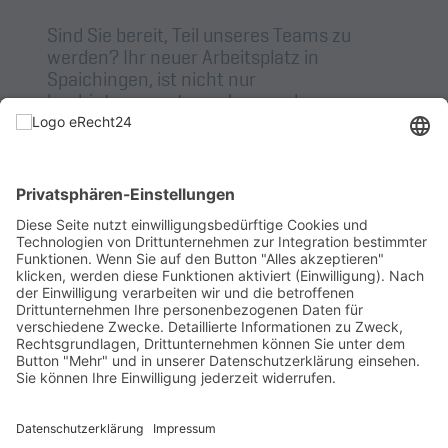
Sind Sie bereit, Teil unseres Teams zu
werden? Ihr neuer Arbeitsplatz in
Spaichingen, ist nicht nur
hochinteressant, sondern auch
abwechslungsreich. Hier haben Sie die
Möglichkeit, Ihre Fähigkeiten einzubringen
und weiterzuentwickeln. Sind Sie bereit für
eine Herausforderung, die Ihnen die
Chance bietet, Ihre Ideen zu verwirklichen
und aktiv an innovativen Projekten
mitzuarbeiten?
KONSTRUKTIONSMECHANIKER/SCHLOSSER
WEITER
(M/W/D)
© 2026 AUGUST WENZLER MASCHINENBAU GmbH