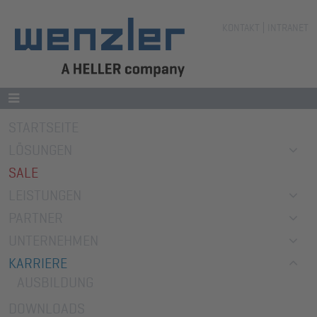
Navigation
KONTAKT
INTRANET
überspringen
Navigation
STARTSEITE
überspringen
LÖSUNGEN
SALE
LEISTUNGEN
PARTNER
UNTERNEHMEN
KARRIERE
AUSBILDUNG
DOWNLOADS