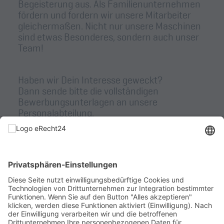
Begeisterung aus. Als Familienunternehmen
fördern und fordern wir unsere Mitarbeiter
gleichermaßen. Nicht nur unsere Maschinen
sind etwas Besonderes, sondern auch unser
Team!
Haben wir Dein Interesse geweckt?
Dann sende bitte die vollständigen
Bewerbungsunterlagen an unsere
Personalabteilung.
August Wenzler Maschinenbau GmbH
Personalabteilung
Annerose Huber
Eschenwasen 4
D-78549 Spaichingen
Tel.: 07424/9312-66
karriere@august-wenzler.de